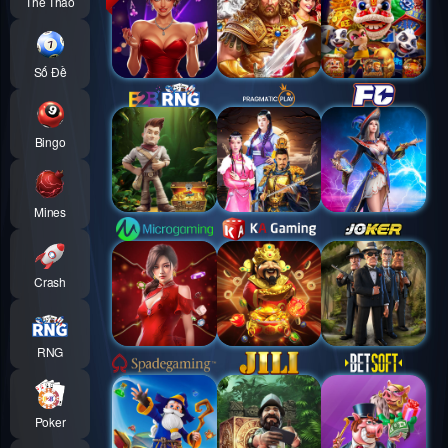
Thể Thao
Số Đề
Bingo
Mines
Crash
RNG
Poker